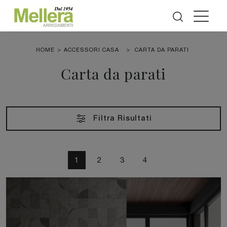
HOME
>
ACCESSORI CASA
>
CARTA DA PARATI
Carta da parati
Filtra Risultati
1
2
3
4