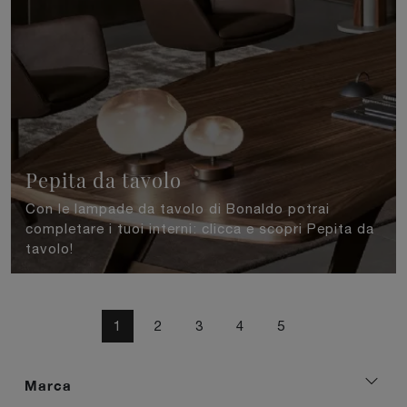
Pepita da tavolo
Con le lampade da tavolo di Bonaldo potrai
completare i tuoi interni: clicca e scopri Pepita da
tavolo!
1
2
3
4
5
Marca