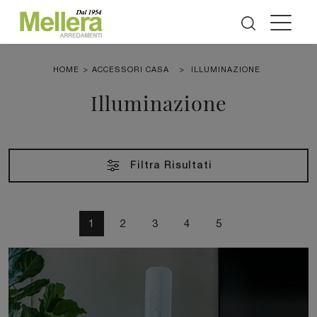
HOME
>
ACCESSORI CASA
>
ILLUMINAZIONE
Illuminazione
Filtra Risultati
1
2
3
4
5