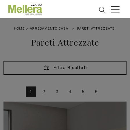
HOME
>
ARREDAMENTO CASA
>
PARETI ATTREZZATE
Pareti Attrezzate
Filtra Risultati
1
2
3
4
5
6