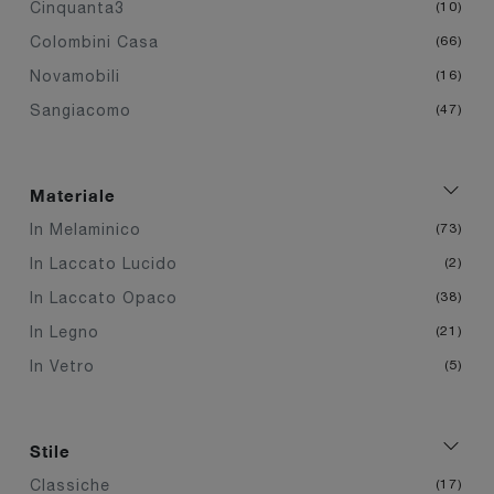
Cinquanta3
10
Colombini Casa
66
Novamobili
16
Sangiacomo
47
Materiale
In Melaminico
73
In Laccato Lucido
2
In Laccato Opaco
38
In Legno
21
In Vetro
5
Stile
Classiche
17