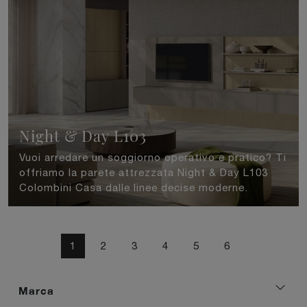
Night & Day L103
Vuoi arredare un soggiorno operativo e pratico? Ti
offriamo la parete attrezzata Night & Day L103
Colombini Casa dalle linee decise moderne.
1
2
3
4
5
6
Marca