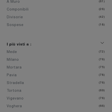
A Muro
61
Componibili
26
Divisorie
42
Sospese
18
I più visti a :
Mede
72
Milano
76
Mortara
75
Pavia
78
Stradella
76
Tortona
69
Vigevano
76
Voghera
66