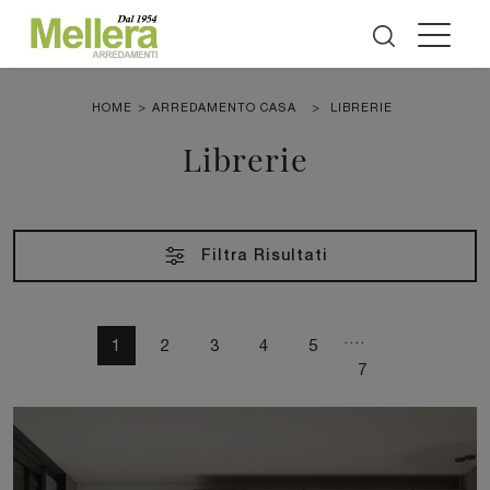
HOME
>
ARREDAMENTO CASA
>
LIBRERIE
Librerie
Filtra Risultati
....
1
2
3
4
5
7