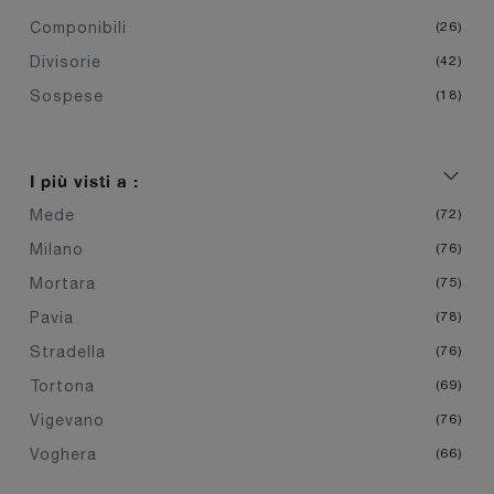
Componibili
26
Divisorie
42
Sospese
18
I più visti a :
Mede
72
Milano
76
Mortara
75
Pavia
78
Stradella
76
Tortona
69
Vigevano
76
Voghera
66