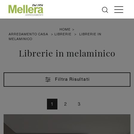
HOME
>
ARREDAMENTO CASA
>
LIBRERIE
>
LIBRERIE IN
MELAMINICO
Librerie in melaminico
Filtra Risultati
1
2
3