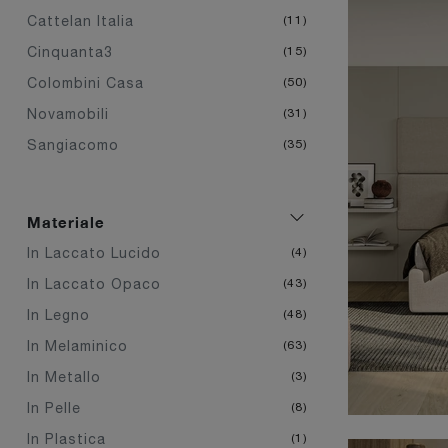
Cattelan Italia
11
Cinquanta3
15
Colombini Casa
50
Novamobili
31
Sangiacomo
35
Materiale
In Laccato Lucido
4
In Laccato Opaco
43
In Legno
48
In Melaminico
63
In Metallo
3
In Pelle
8
In Plastica
1