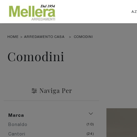
AZ
HOME
>
ARREDAMENTO CASA
>
COMODINI
Comodini
Naviga Per
Marca
Bonaldo
10
Cantori
24