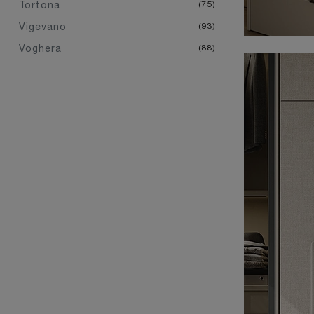
Tortona
75
Vigevano
93
Voghera
88