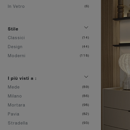
In Vetro
6
Stile
Classici
14
Design
44
Moderni
118
I più visti a :
Mede
89
Milano
86
Mortara
98
Pavia
82
Stradella
93