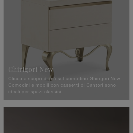
Ghirigori New
Clicca e scopri di più sul comodino Ghirigori New:
Comodini e mobili con cassetti di Cantori sono
ideali per spazi classici.