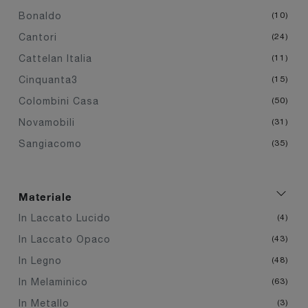
Bonaldo
10
Cantori
24
Cattelan Italia
11
Cinquanta3
15
Colombini Casa
50
Novamobili
31
Sangiacomo
35
Materiale
In Laccato Lucido
4
In Laccato Opaco
43
In Legno
48
In Melaminico
63
In Metallo
3