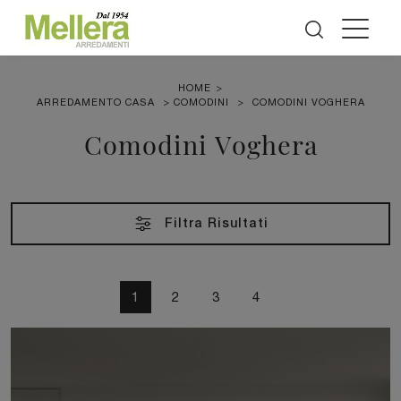
HOME
>
ARREDAMENTO CASA
>
COMODINI
>
COMODINI VOGHERA
Comodini Voghera
Filtra Risultati
1
2
3
4