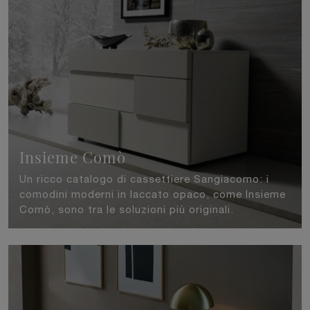
Insieme Comò
Un ricco catalogo di cassettiere Sangiacomo: i
comodini moderni in laccato opaco, come Insieme
Comò, sono tra le soluzioni più originali.