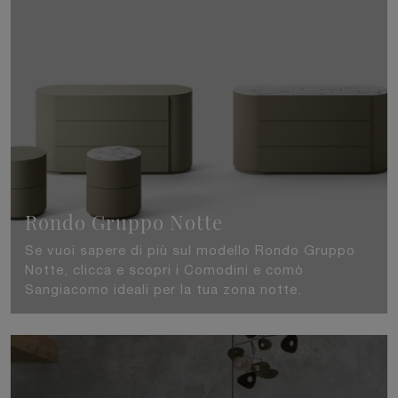
Rondo Gruppo Notte
Se vuoi sapere di più sul modello Rondo Gruppo
Notte, clicca e scopri i Comodini e comò
Sangiacomo ideali per la tua zona notte.