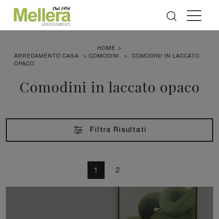
HOME
>
ARREDAMENTO CASA
>
COMODINI
>
COMODINI IN LACCATO
OPACO
Comodini in laccato opaco
Filtra Risultati
1
2