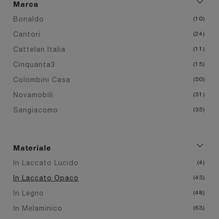
Marca
Bonaldo
10
Cantori
24
Cattelan Italia
11
Cinquanta3
15
Colombini Casa
50
Novamobili
31
Sangiacomo
35
Materiale
In Laccato Lucido
4
In Laccato Opaco
43
In Legno
48
In Melaminico
63