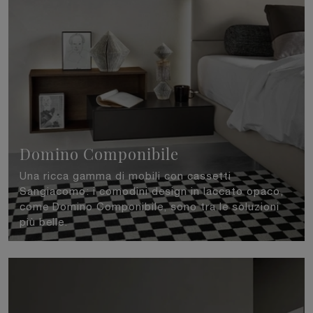
Domino Componibile
Una ricca gamma di mobili con cassetti
Sangiacomo: i comodini design in laccato opaco,
come Domino Componibile, sono tra le soluzioni
più belle.