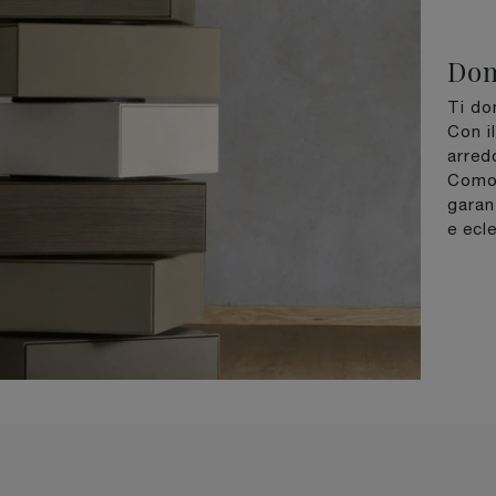
Dom
Ti do
Con i
arred
Comod
garan
e ecle