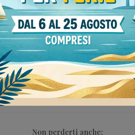
Stile
aco
43
design
44
i Sangiacomo Mede
Comodini Sangiacomo 
Non perderti anche: