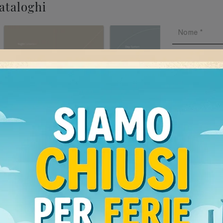
cataloghi
Ho preso v