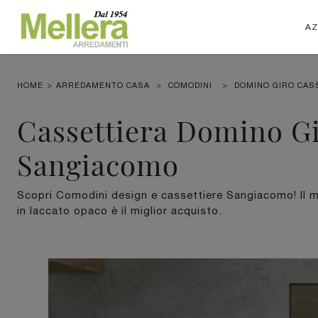
AZ
HOME
>
ARREDAMENTO CASA
>
COMODINI
>
DOMINO GIRO CAS
Cassettiera Domino Gi
Sangiacomo
Scopri Comodini design e cassettiere Sangiacomo! Il 
in laccato opaco è il miglior acquisto.