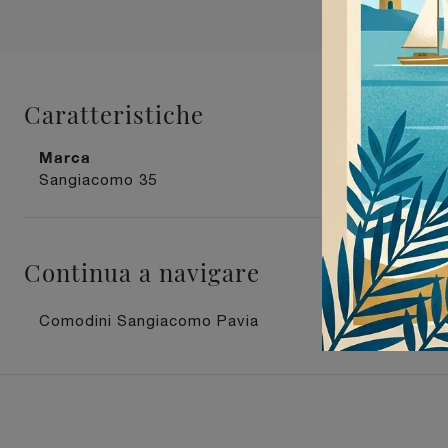
Caratteristiche
Marca
Materiale
Sangiacomo
35
in laccato op
Continua a navigare
Comodini Sangiacomo Pavia
Comodin