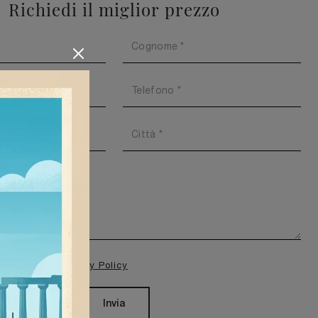
Richiedi il miglior prezzo
isione della
Privacy Policy
Invia