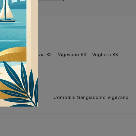
I più visti a :
Mede
89
Pavia
82
Vigevano
93
Voghera
88
Voghera
Comodini Sangiacomo Vigevano