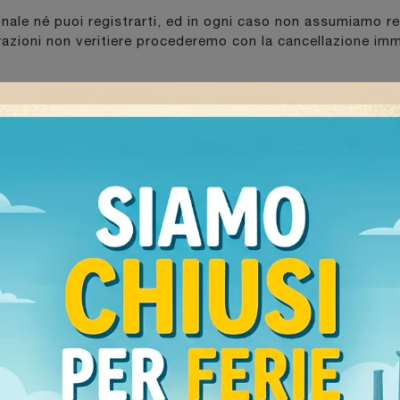
onale né puoi registrarti, ed in ogni caso non assumiamo re
arazioni non veritiere procederemo con la cancellazione im
i:
informazioni sul tuo computer, dati relativi alla posizione 
per ulteriori informazioni, ti invitiamo a visitare la sezione 
rvizi e la loro erogazione, tra cui:
mite l’iscrizione alla newsletter) utilizzeremo i tuoi dati 
mozionali, commerciali e pubblicitarie, tramite posta elettron
 rilevamento del numero delle e-mail aperte, dei click eff