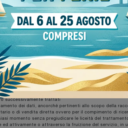
mente per i trattamenti necessari all’erogazione dei servizi 
promozionali e l’eventuale rifiuto di prestare il consenso 
i S.r.l. con sede in Via Gramsci, 15 Cava Manara, 27051 (Pa
CARLI, CANCELLARLI O AVERNE UNA COPIA?
ò:
a l’esistenza dei propri dati personali, l’origine degli stess
nformazioni di cui all’articolo 15 del GDPR
la cancellazione, la limitazione del trattamento dei dati nel
dei dati personali, trattati in violazione di legge, compres
 e/o successivamente trattati
attamento dei dati, ancorché pertinenti allo scopo della racco
itario o di vendita diretta ovvero per il compimento di ri
ualsiasi momento senza pregiudicare le liceità del trattame
te ed attivamente o attraverso la fruizione del servizio, in