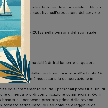
offerti, l’eventuale rifiuto rende impossibile l’utilizzo
non ha conseguenze negative sull’erogazione del servizio
via) - P.iva 00203420187 nella persona del suo legale
i, le finalità e le modalità di trattamento e, qualora
 caso ricorra una delle condizioni previste all’articolo 18
i quelli di cui non è necessaria la conservazione in
lta ed al trattamento dei dati personali previsti ai fini di
cerche di mercato o di comunicazione commerciale. Ogni
nto basata sul consenso prestato prima della revoca
 un formato strutturato, di uso comune e leggibile da