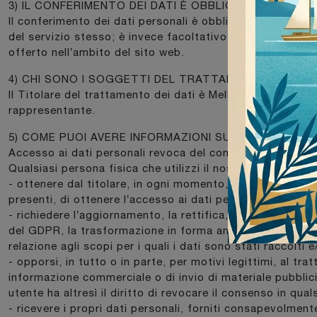
3) IL CONFERIMENTO DEI DATI È OBBLIGATORIO?
Il conferimento dei dati personali è obbligatorio esclusiva
del servizio stesso; è invece facoltativo per le finalità 
offerto nell’ambito del sito web.
4) CHI SONO I SOGGETTI DEL TRATTAMENTO?
Il Titolare del trattamento dei dati è Mellera Arredament
rappresentante.
5) COME PUOI AVERE INFORMAZIONI SUI DATI, MODIFI
Accesso ai dati personali revoca del consenso (opt-out)
Qualsiasi persona fisica che utilizzi il nostro servizio pu
- ottenere dal titolare, in ogni momento, informazioni circ
presenti, di ottenere l’accesso ai dati personali ed alle i
- richiedere l’aggiornamento, la rettifica, l’integrazione, 
del GDPR, la trasformazione in forma anonima o il blocco 
relazione agli scopi per i quali i dati sono stati raccolti
- opporsi, in tutto o in parte, per motivi legittimi, al tr
informazione commerciale o di invio di materiale pubblic
utente ha altresì il diritto di revocare il consenso in q
- ricevere i propri dati personali, forniti consapevolmen