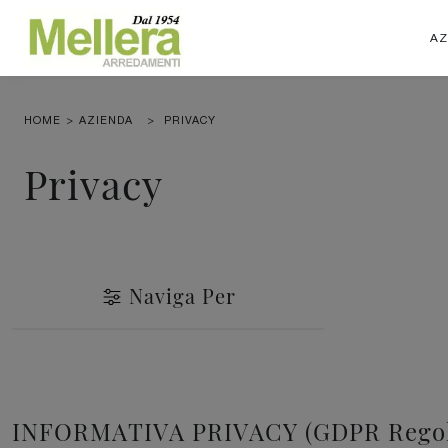
AZ
HOME
>
AZIENDA
>
PRIVACY
Privacy
Naviga Per
INFORMATIVA PRIVACY (GDPR Regola