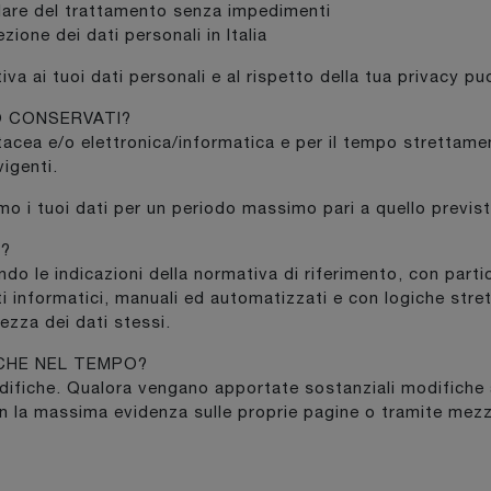
tolare del trattamento senza impedimenti
ione dei dati personali in Italia
va ai tuoi dati personali e al rispetto della tua privacy pu
O CONSERVATI?
acea e/o elettronica/informatica e per il tempo strettament
vigenti.
amo i tuoi dati per un periodo massimo pari a quello previst
I?
ondo le indicazioni della normativa di riferimento, con parti
 informatici, manuali ed automatizzati e con logiche strett
ezza dei dati stessi.
ICHE NEL TEMPO?
che. Qualora vengano apportate sostanziali modifiche all’u
n la massima evidenza sulle proprie pagine o tramite mezzi 