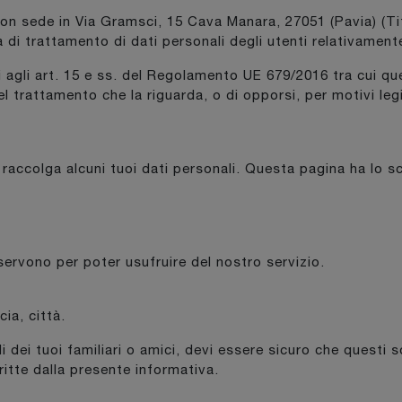
con sede in Via Gramsci, 15 Cava Manara, 27051 (Pavia) (Tit
 di trattamento di dati personali degli utenti relativamente 
ui agli art. 15 e ss. del Regolamento UE 679/2016 tra cui quel
el trattamento che la riguarda, o di opporsi, per motivi legit
 raccolga alcuni tuoi dati personali. Questa pagina ha lo s
 servono per poter usufruire del nostro servizio.
ia, città.
li dei tuoi familiari o amici, devi essere sicuro che quest
itte dalla presente informativa.