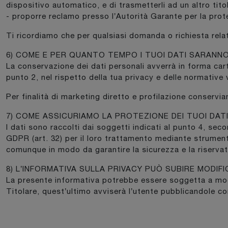
dispositivo automatico, e di trasmetterli ad un altro ti
- proporre reclamo presso l’Autorità Garante per la protez
Ti ricordiamo che per qualsiasi domanda o richiesta relati
6) COME E PER QUANTO TEMPO I TUOI DATI SARANN
La conservazione dei dati personali avverrà in forma cart
punto 2, nel rispetto della tua privacy e delle normative 
Per finalità di marketing diretto e profilazione conservi
7) COME ASSICURIAMO LA PROTEZIONE DEI TUOI DAT
I dati sono raccolti dai soggetti indicati al punto 4, sec
GDPR (art. 32) per il loro trattamento mediante strumenti
comunque in modo da garantire la sicurezza e la riservat
8) L’INFORMATIVA SULLA PRIVACY PUÒ SUBIRE MODIF
La presente informativa potrebbe essere soggetta a modifi
Titolare, quest’ultimo avviserà l’utente pubblicandole co