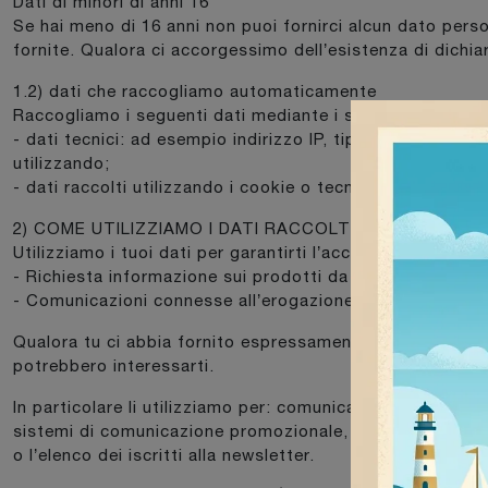
Dati di minori di anni 16
Se hai meno di 16 anni non puoi fornirci alcun dato pers
fornite. Qualora ci accorgessimo dell’esistenza di dichi
1.2) dati che raccogliamo automaticamente
Raccogliamo i seguenti dati mediante i servizi che utilizz
- dati tecnici: ad esempio indirizzo IP, tipo di browser, 
utilizzando;
- dati raccolti utilizzando i cookie o tecnologie similari: 
2) COME UTILIZZIAMO I DATI RACCOLTI?
Utilizziamo i tuoi dati per garantirti l’accesso ai nostri se
- Richiesta informazione sui prodotti da noi proposti
- Comunicazioni connesse all’erogazione del servizio
Qualora tu ci abbia fornito espressamente il consenso (tra
potrebbero interessarti.
In particolare li utilizziamo per: comunicarti attività pro
sistemi di comunicazione promozionale, come ad esempio il
o l’elenco dei iscritti alla newsletter.