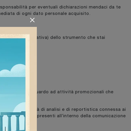
sponsabilità per eventuali dichiarazioni mendaci da te
mediata di ogni dato personale acquisito.
attuale (approssimativa) dello strumento che stai
“Cookie”.
per informarti riguardo ad attività promozionali che
ica, fare attività di analisi e di reportistica connessa ai
ettuati sui link presenti all’interno della comunicazione