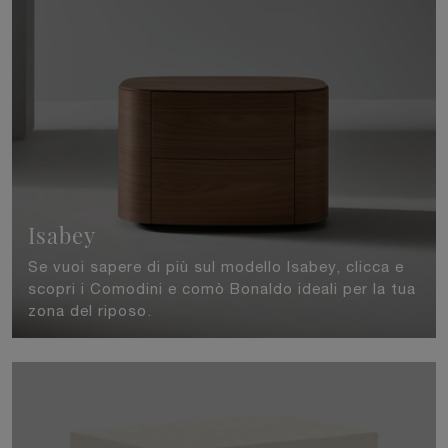
Isabey
Se vuoi sapere di più sul modello Isabey, clicca e
scopri i Comodini e comò Bonaldo ideali per la tua
zona del riposo.