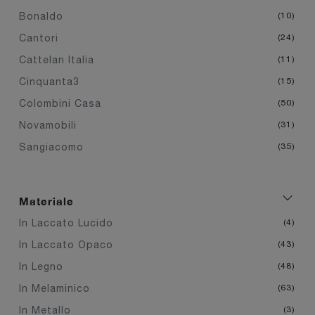
Bonaldo
10
Cantori
24
Cattelan Italia
11
Cinquanta3
15
Colombini Casa
50
Novamobili
31
Sangiacomo
35
Materiale
In Laccato Lucido
4
In Laccato Opaco
43
In Legno
48
In Melaminico
63
In Metallo
3