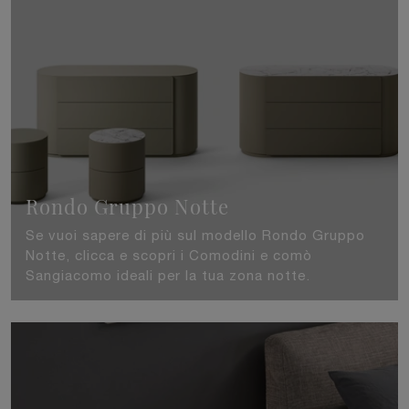
Rondo Gruppo Notte
Se vuoi sapere di più sul modello Rondo Gruppo
Notte, clicca e scopri i Comodini e comò
Sangiacomo ideali per la tua zona notte.