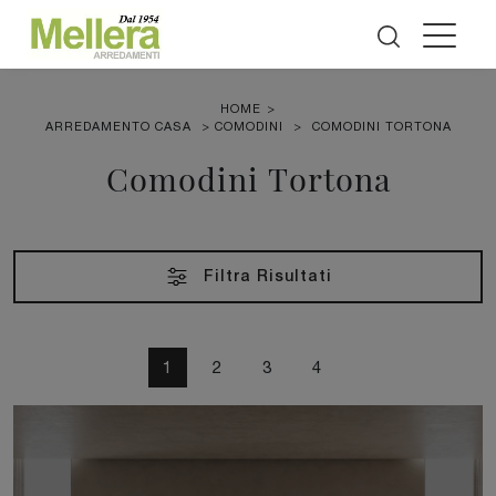
HOME
>
ARREDAMENTO CASA
>
COMODINI
>
COMODINI TORTONA
Comodini Tortona
Filtra Risultati
1
2
3
4