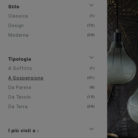
Stile
Classica
1
Design
72
Moderna
26
Tipologia
A Soffitto
1
A Sospensione
51
Da Parete
6
Da Tavolo
15
Da Terra
26
I più visti a :