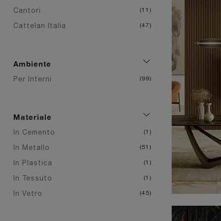
Cantori
11
Cattelan Italia
47
Ambiente
Per Interni
99
Materiale
In Cemento
1
In Metallo
51
In Plastica
1
In Tessuto
1
In Vetro
45