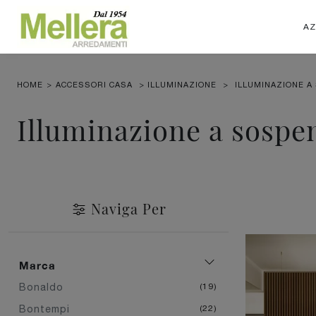
AZ
HOME
>
ACCESSORI CASA
>
ILLUMINAZIONE
>
ILLUMINAZIONE A
Illuminazione a sospe
Naviga Per
Marca
Bonaldo
19
Bontempi
22