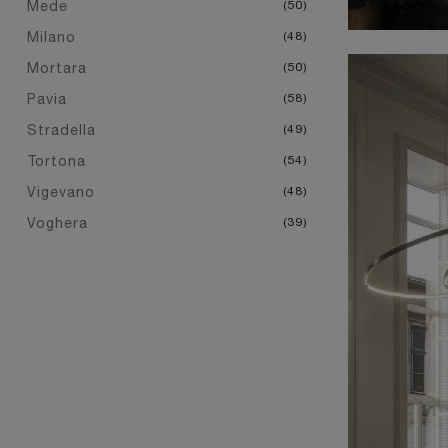
Mede
50
Milano
48
Mortara
50
Pavia
58
Stradella
49
Tortona
54
Vigevano
48
Voghera
39