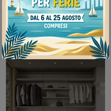
Armadi Novamobili Pavia
Armadi Novamobili Mede
Armadi Novamobili Vigevano
Armadi Novamobili Tortona
Non perderti anche: