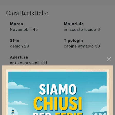
Caratteristiche
Marca
Materiale
Novamobili
45
in laccato lucido
6
Stile
Tipologia
design
29
cabine armadio
30
Apertura
ante scorrevoli
111
I più visti a :
Mede
125
Pavia
118
Tortona
119
Vigevano
126
Continua a navigare