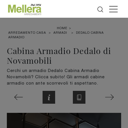
HOME
>
ARREDAMENTO CASA
>
ARMADI
>
DEDALO CABINA
ARMADIO
Cabina Armadio Dedalo di
Novamobili
Cerchi un armadio Dedalo Cabina Armadio
Novamobili? Clicca subito! Gli armadi cabine
armadio con ante scorrevoli ti aspettano.