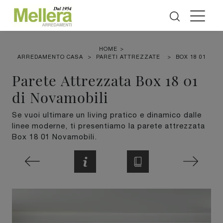
HOME
>
ARREDAMENTO CASA
>
PARETI ATTREZZATE
>
BOX 18 01
Parete Attrezzata Box 18 01
di Novamobili
Se vuoi ultimare un living pratico e dinamico dalle
linee moderne, ti presentiamo la parete attrezzata
Box 18 01 Novamobili.