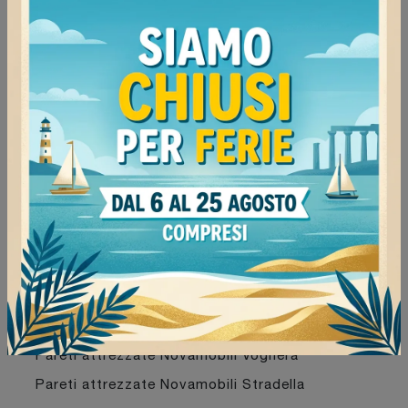
Marca
Materiale
Novamobili
16
in legno
21
Stile
moderne
122
I più visti a :
Mede
68
Pavia
68
Stradella
69
Voghera
76
Continua a navigare
Pareti attrezzate Novamobili Pavia
Pareti attrezzate Novamobili Mede
Pareti attrezzate Novamobili Voghera
Pareti attrezzate Novamobili Stradella