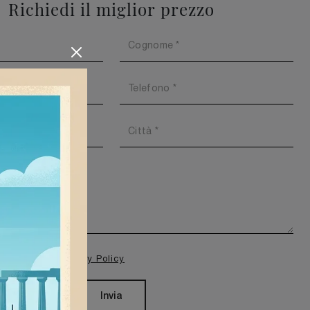
Richiedi il miglior prezzo
isione della
Privacy Policy
Invia