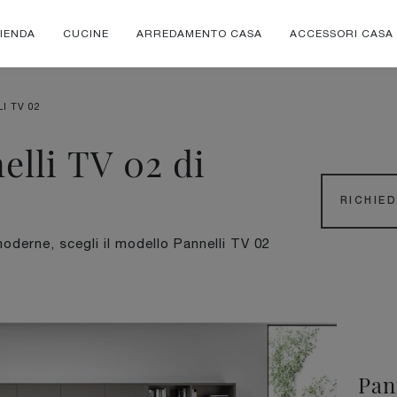
IENDA
CUCINE
ARREDAMENTO CASA
ACCESSORI CASA
I TV 02
elli TV 02 di
RICHIE
 moderne, scegli il modello Pannelli TV 02
Pan