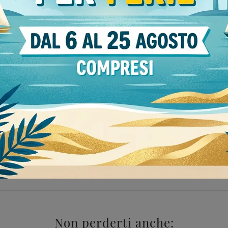
Stile
o
38
moderne
122
rezzate Novamobili Milano
Pareti attrezzate Novamob
Non perderti anche: