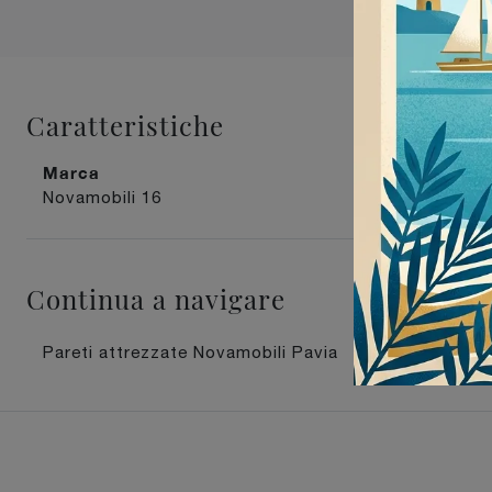
Caratteristiche
Marca
Materiale
Novamobili
16
in laccato opac
Continua a navigare
Pareti attrezzate Novamobili Pavia
Pareti att