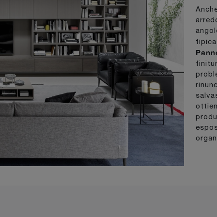
Anche
arred
angol
tipic
Panne
finitu
probl
rinunc
salva
ottie
produt
espos
organ