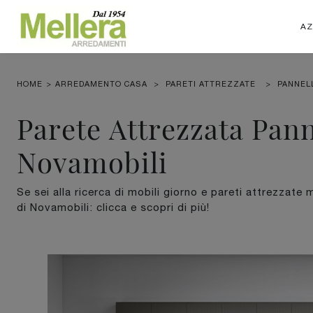
AZ
HOME
>
ARREDAMENTO CASA
>
PARETI ATTREZZATE
>
PANNELL
Parete Attrezzata Pann
Novamobili
Se sei alla ricerca di mobili giorno e pareti attrezzate
di Novamobili: clicca e scopri di più!