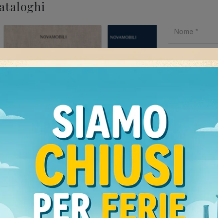
cataloghi
Ho preso v