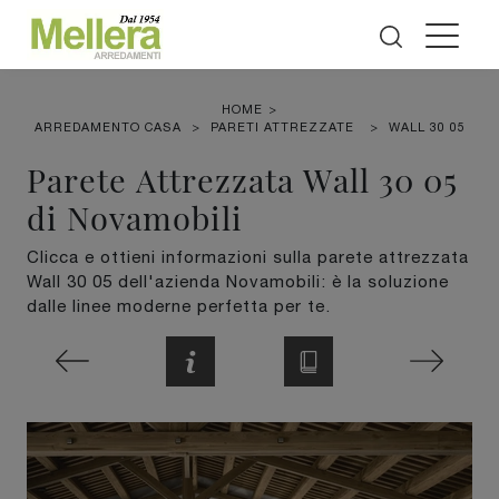
HOME
>
ARREDAMENTO CASA
>
PARETI ATTREZZATE
>
WALL 30 05
Parete Attrezzata Wall 30 05
di Novamobili
Clicca e ottieni informazioni sulla parete attrezzata
Wall 30 05 dell'azienda Novamobili: è la soluzione
dalle linee moderne perfetta per te.