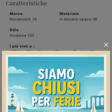
Caratteristiche
Marca
Materiale
Novamobili
16
in laccato opaco
38
Stile
moderne
122
I più visti a :
Milano
69
Mortara
76
Tortona
66
Voghera
76
Continua a navigare
Pareti attrezzate Novamobili Milano
Pareti attrezzate Novamobili Voghera
Pareti attrezzate Novamobili Tortona