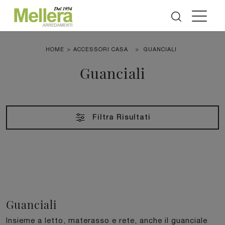
HOME
>
ACCESSORI CASA
>
GUANCIALI
Guanciali
Filtra Risultati
Guanciali
Insieme a letto, materasso e rete, anche il guanciale