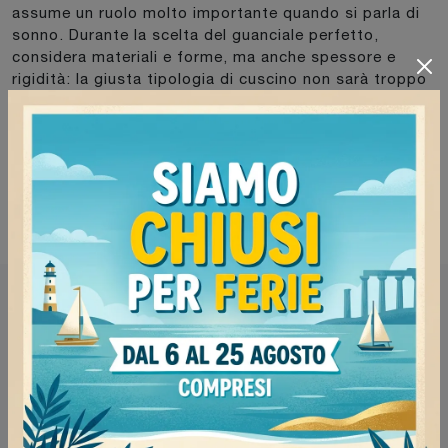
assume un ruolo molto importante quando si parla di
sonno. Durante la scelta del guanciale perfetto,
considera materiali e forme, ma anche spessore e
rigidità: la giusta tipologia di cuscino non sarà troppo
morbido o troppo rigido e avrà il giusto spessore. Se
desideri assicurarti un riposo completo e rigenerante
ogni notte, affidati a i professionisti di settore:
cuscini ergonomici, anatomici, in memory o gel anti-
acaro ti aspettano.
Mellera Arredamenti S.r.l.
Via Gramsci, 15
27051 Cava Manara (Pavia)
Tel: 0382-554333
Email: info@arredamentimellera.it