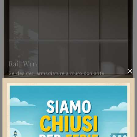
Rail W117
Se desideri armadiature a muro con ante
scorrevoli, clicca e scopri l'armadio Rail W117 di
Colombini Casa in melaminico.