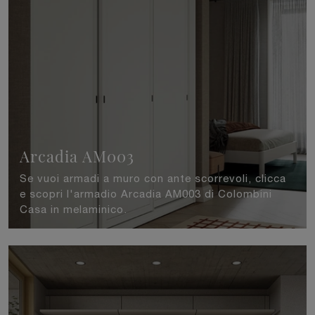
Arcadia AM003
Se vuoi armadi a muro con ante scorrevoli, clicca
e scopri l'armadio Arcadia AM003 di Colombini
Casa in melaminico.