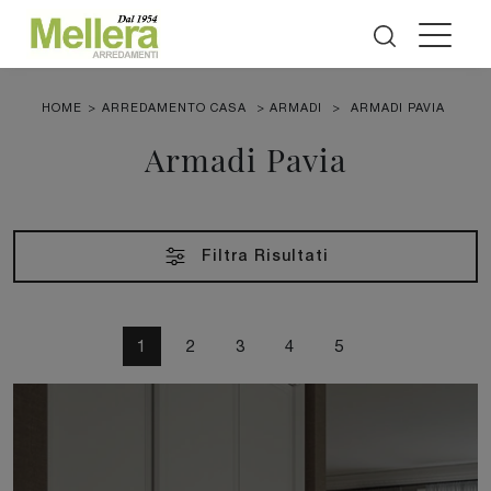
HOME
>
ARREDAMENTO CASA
>
ARMADI
>
ARMADI PAVIA
Armadi Pavia
Filtra Risultati
1
2
3
4
5