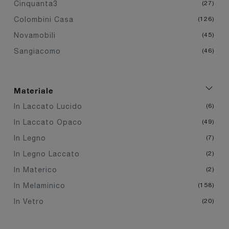
Cinquanta3
27
Colombini Casa
126
Novamobili
45
Sangiacomo
46
Materiale
In Laccato Lucido
6
In Laccato Opaco
49
In Legno
7
In Legno Laccato
2
In Materico
2
In Melaminico
158
In Vetro
20