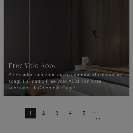
Free Volo A001
Se desideri una zona notte ammobiliata al meglio,
scegli l'armadio Free Volo A001 con ante
scorrevoli di Colombini Casa!
....
1
2
3
4
5
11