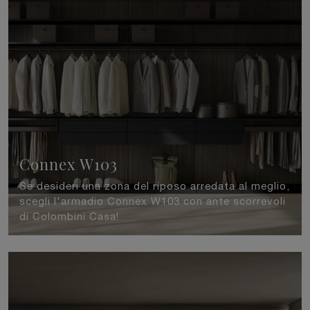
Connex W103
Se desideri una zona del riposo arredata al meglio,
scegli l'armadio Connex W103 con ante scorrevoli
di Colombini Casa!