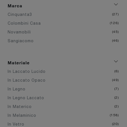
Marca
Cinquanta3
27
Colombini Casa
126
Novamobili
45
Sangiacomo
46
Materiale
In Laccato Lucido
6
In Laccato Opaco
49
In Legno
7
In Legno Laccato
2
In Materico
2
In Melaminico
158
In Vetro
20