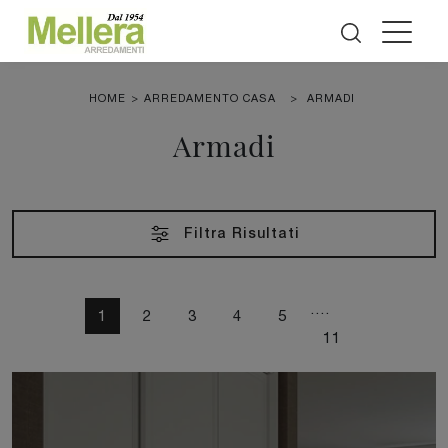
HOME
>
ARREDAMENTO CASA
>
ARMADI
Armadi
Filtra Risultati
....
1
2
3
4
5
11