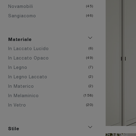
Novamobili
45
Sangiacomo
46
Materiale
In Laccato Lucido
6
In Laccato Opaco
49
In Legno
7
In Legno Laccato
2
In Materico
2
In Melaminico
158
In Vetro
20
Stile