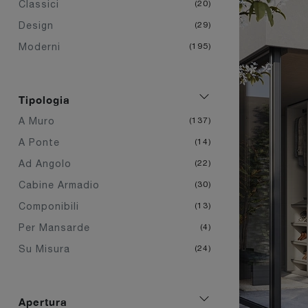
Classici
20
Design
29
Moderni
195
Tipologia
A Muro
137
A Ponte
14
Ad Angolo
22
Cabine Armadio
30
Componibili
13
Per Mansarde
4
Su Misura
24
Apertura