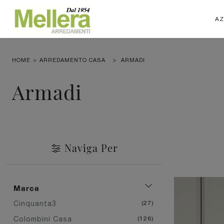
AZ
HOME
>
ARREDAMENTO CASA
>
ARMADI
Armadi
Naviga Per
Marca
Cinquanta3
27
Colombini Casa
126