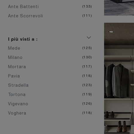
Ante Battenti
133
Ante Scorrevoli
111
I più visti a :
Mede
125
Milano
130
Mortara
117
Pavia
118
Stradella
123
Tortona
119
Vigevano
126
Voghera
118