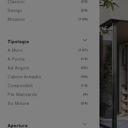
Classici
20
Design
29
Moderni
195
Tipologia
A Muro
137
A Ponte
14
Ad Angolo
22
Cabine Armadio
30
Componibili
13
Per Mansarde
4
Su Misura
24
Apertura