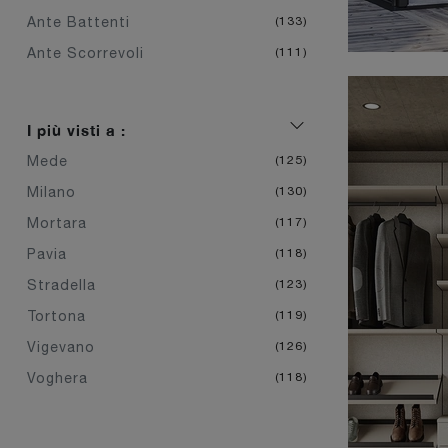
Ante Battenti
133
Ante Scorrevoli
111
I più visti a :
Mede
125
Milano
130
Mortara
117
Pavia
118
Stradella
123
Tortona
119
Vigevano
126
Voghera
118