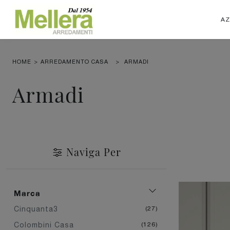
AZ
HOME
>
ARREDAMENTO CASA
>
ARMADI
Armadi
Naviga Per
Marca
Cinquanta3
27
Colombini Casa
126