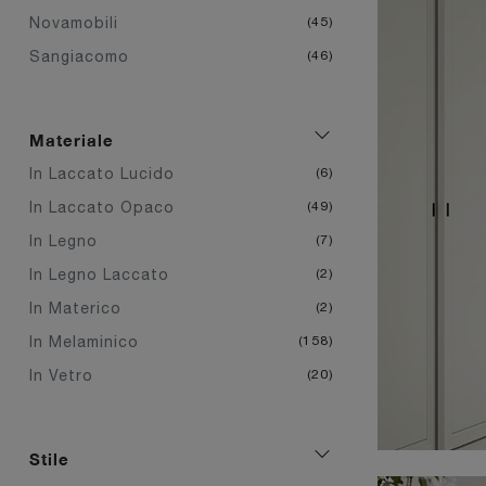
Novamobili
45
Sangiacomo
46
Materiale
In Laccato Lucido
6
In Laccato Opaco
49
In Legno
7
In Legno Laccato
2
In Materico
2
In Melaminico
158
In Vetro
20
Stile