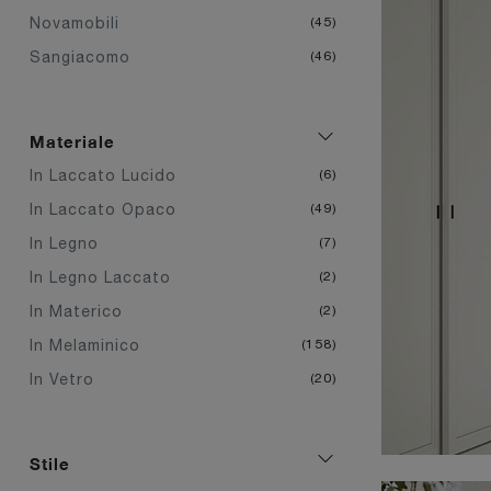
Novamobili
45
Sangiacomo
46
Materiale
In Laccato Lucido
6
In Laccato Opaco
49
In Legno
7
In Legno Laccato
2
In Materico
2
In Melaminico
158
In Vetro
20
Stile