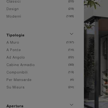
Classici
20
Design
29
Moderni
195
Tipologia
A Muro
137
A Ponte
14
Ad Angolo
22
Cabine Armadio
30
Componibili
13
Per Mansarde
4
Su Misura
24
Apertura