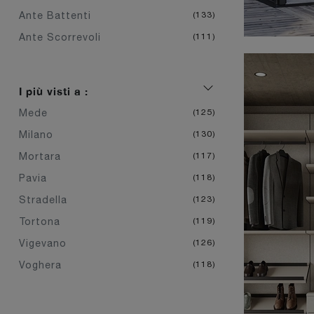
Ante Battenti
133
Ante Scorrevoli
111
I più visti a :
Mede
125
Milano
130
Mortara
117
Pavia
118
Stradella
123
Tortona
119
Vigevano
126
Voghera
118