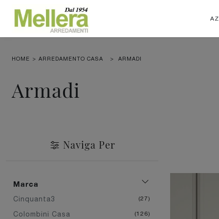
AZ
HOME
>
ARREDAMENTO CASA
>
ARMADI
Armadi
Naviga Per
Marca
Cinquanta3
27
Colombini Casa
126