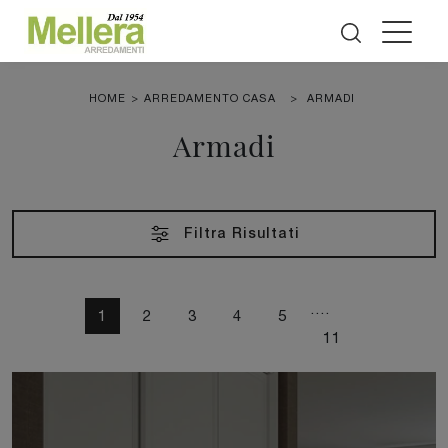
HOME
>
ARREDAMENTO CASA
>
ARMADI
Armadi
Filtra Risultati
....
1
2
3
4
5
11