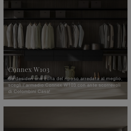
Connex W103
Se desideri una zona del riposo arredata al meglio,
scegli l'armadio Connex W103 con ante scorrevoli
di Colombini Casa!