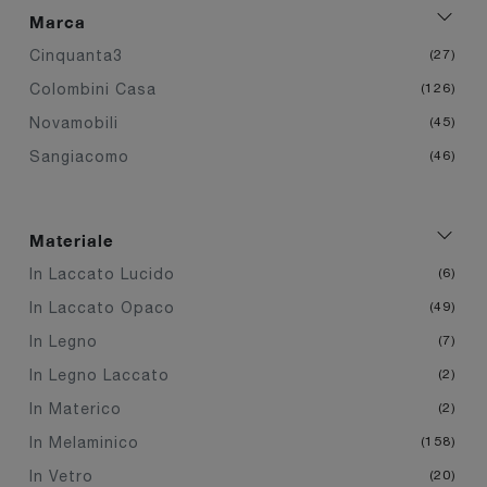
Marca
Cinquanta3
27
Colombini Casa
126
Novamobili
45
Sangiacomo
46
Materiale
In Laccato Lucido
6
In Laccato Opaco
49
In Legno
7
In Legno Laccato
2
In Materico
2
In Melaminico
158
In Vetro
20