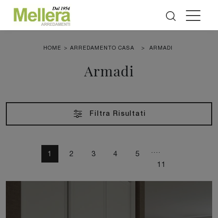
HOME
>
ARREDAMENTO CASA
>
ARMADI
Armadi
Filtra Risultati
....
1
2
3
4
5
11