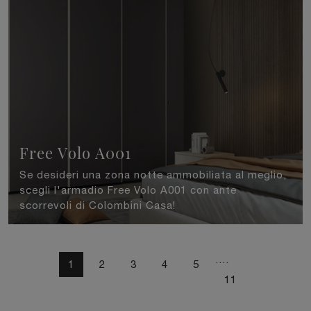
Free Volo A001
Se desideri una zona notte ammobiliata al meglio,
scegli l'armadio Free Volo A001 con ante
scorrevoli di Colombini Casa!
....
1
2
3
4
5
11