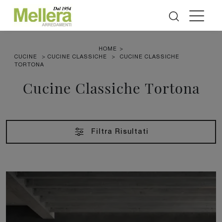
HOME
>
CUCINE
>
CUCINE CLASSICHE
>
CUCINE CLASSICHE
TORTONA
Cucine Classiche Tortona
Filtra Risultati