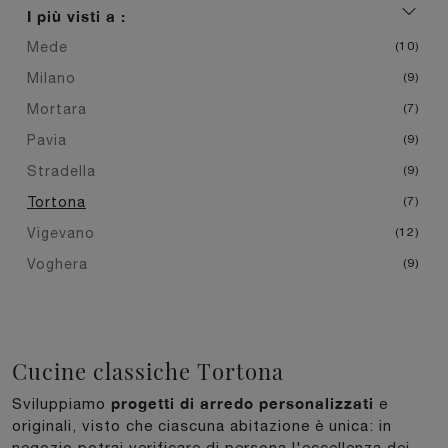
I più visti a :
Mede
10
Milano
9
Mortara
7
Pavia
9
Stradella
9
Tortona
7
Vigevano
12
Voghera
9
Cucine classiche Tortona
progetti di arredo personalizzati
Sviluppiamo
e
originali, visto che ciascuna abitazione è unica: in
negozio potrai verificare di persona l'eccellenza dei