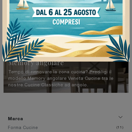
Memory angolare
Tempo di rinnovare la zona cucina? Prediligi il
modello Memory angolare Veneta Cucine tra le
nostre Cucine Classiche ad angolo.
Marca
Forma Cucine
11