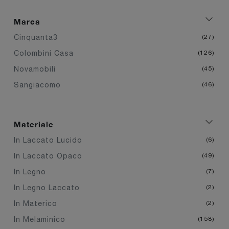
Marca
Cinquanta3
27
Colombini Casa
126
Novamobili
45
Sangiacomo
46
Materiale
In Laccato Lucido
6
In Laccato Opaco
49
In Legno
7
In Legno Laccato
2
In Materico
2
In Melaminico
158