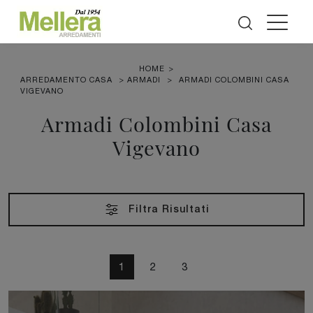
HOME
>
ARREDAMENTO CASA
>
ARMADI
>
ARMADI COLOMBINI CASA
VIGEVANO
Armadi Colombini Casa
Vigevano
Filtra Risultati
1
2
3