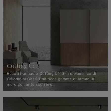
Cutting U113
Eccoti l'armadio Cutting U113 in melaminico di
Colombini Casa! Una ricca gamma di armadi a
muro con ante scorrevoli.