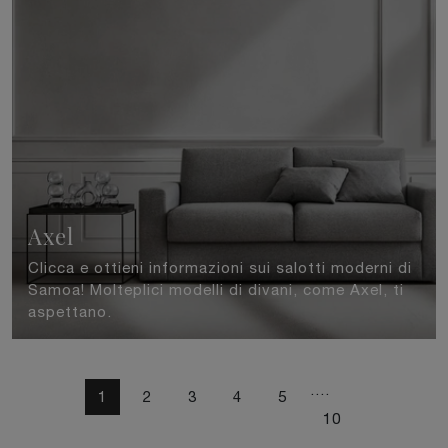
Axel
Clicca e ottieni informazioni sui salotti moderni di
Samoa! Molteplici modelli di divani, come Axel, ti
aspettano.
....
1
2
3
4
5
10