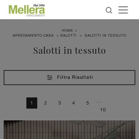
HOME
>
ARREDAMENTO CASA
>
SALOTTI
>
SALOTTI IN TESSUTO
Salotti in tessuto
Filtra Risultati
....
1
2
3
4
5
10