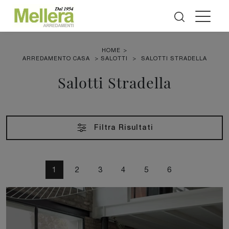
HOME
>
ARREDAMENTO CASA
>
SALOTTI
>
SALOTTI STRADELLA
Salotti Stradella
Filtra Risultati
1
2
3
4
5
6