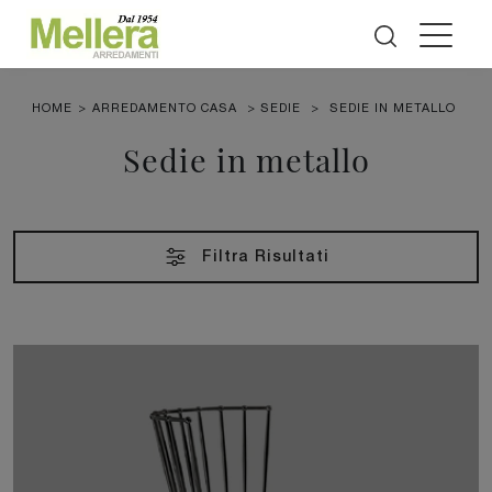
HOME
>
ARREDAMENTO CASA
>
SEDIE
>
SEDIE IN METALLO
Sedie in metallo
Filtra Risultati