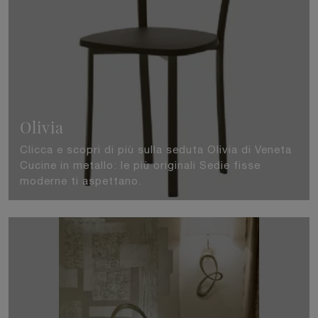
Olivia
Clicca e scopri di più sulla seduta Olivia di Veneta
Cucine in metallo: le più originali Sedie fisse
moderne ti aspettano.