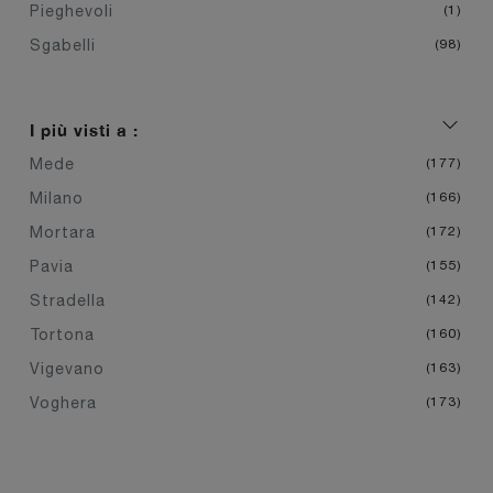
Pieghevoli
1
Sgabelli
98
I più visti a :
Mede
177
Milano
166
Mortara
172
Pavia
155
Stradella
142
Tortona
160
Vigevano
163
Voghera
173