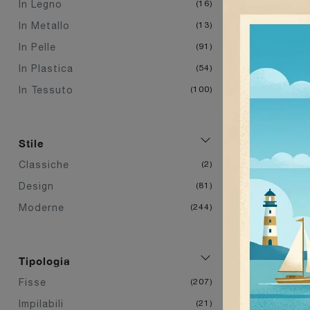
In Legno
16
In Metallo
13
In Pelle
91
In Plastica
54
In Tessuto
100
Stile
Classiche
2
Design
81
Moderne
244
Tipologia
Fisse
207
Impilabili
21