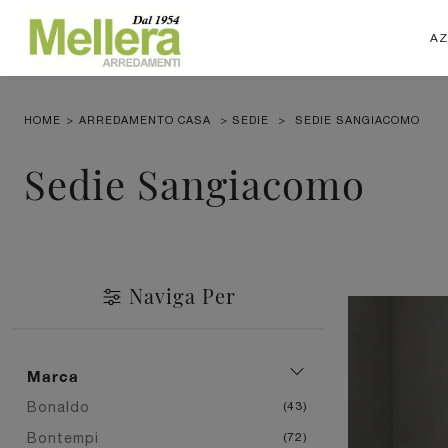
AZ
HOME
>
ARREDAMENTO CASA
>
SEDIE
>
SEDIE SANGIACOMO
Sedie Sangiacomo
Naviga Per
Marca
Bonaldo
43
Bontempi
72