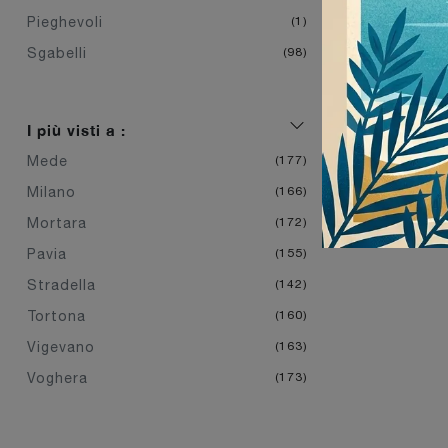
Pieghevoli
1
Sgabelli
98
I più visti a :
Mede
177
Milano
166
Mortara
172
Pavia
155
Stradella
142
Tortona
160
Vigevano
163
Voghera
173