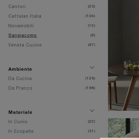
Cantori
23
Cattelan Italia
104
Novamobili
12
Sangiacomo
6
Veneta Cucine
67
Ambiente
Da Cucina
129
Da Pranzo
198
Materiale
In Cuoio
22
In Ecopelle
31