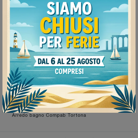
Voghera
79
Continua a navigare
Negozio di mobili bagno sospesi a Milano
Negozio di mobili bagno sospesi a Mede
Negozio di mobili bagno sospesi a Voghera
Negozio di mobili bagno sospesi a Tortona
Arredo bagno Compab Milano
Arredo bagno Compab Mede
Arredo bagno Compab Voghera
Arredo bagno Compab Tortona