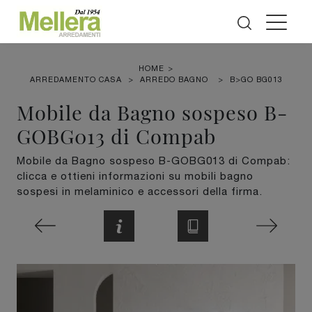
HOME
>
ARREDAMENTO CASA
>
ARREDO BAGNO
>
B>GO BG013
Mobile da Bagno sospeso B-
GOBG013 di Compab
Mobile da Bagno sospeso B-GOBG013 di Compab:
clicca e ottieni informazioni su mobili bagno
sospesi in melaminico e accessori della firma.