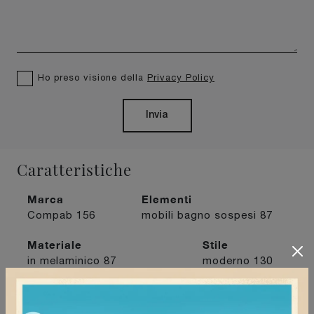
Ho preso visione della
Privacy Policy
Invia
Caratteristiche
Marca
Elementi
Compab
156
mobili bagno sospesi
87
Materiale
Stile
in melaminico
87
moderno
130
I più visti a :
Mede
70
Milano
82
Tortona
76