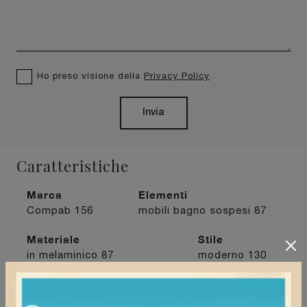
Ho preso visione della
Privacy Policy
Invia
Caratteristiche
Marca
Elementi
Compab
156
mobili bagno sospesi
87
Materiale
Stile
in melaminico
87
moderno
130
I più visti a :
Milano
82
Stradella
75
Tortona
76