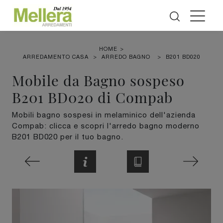
HOME
>
ARREDAMENTO CASA
>
ARREDO BAGNO
>
B201 BD020
Mobile da Bagno sospeso
B201 BD020 di Compab
Mobili bagno sospesi in melaminico dell'azienda
Compab: clicca e scopri l'arredo bagno moderno
B201 BD020 per il tuo bagno.