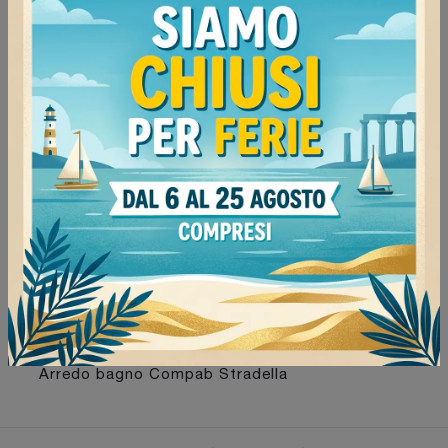
Vigevano
81
Continua a navigare
Negozio di mobili bagno sospesi a Milano
Negozio di mobili bagno sospesi a Vigevano
Negozio di mobili bagno sospesi a Tortona
Negozio di mobili bagno sospesi a Stradella
Arredo bagno Compab Milano
Arredo bagno Compab Vigevano
Arredo bagno Compab Tortona
Arredo bagno Compab Stradella