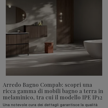
Arredo Bagno Compab: scopri una
ricca gamma di mobili bagno a terra in
melaminico, tra cui il modello IPE IP12
Una notevole cura dei dettagli garantisce la qualità