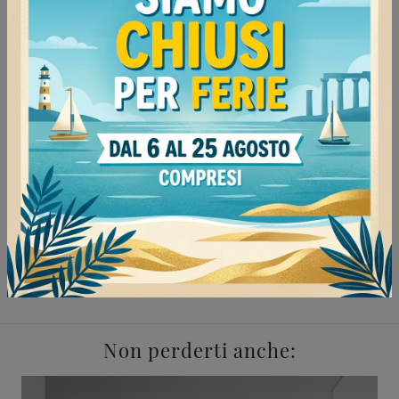
Continua a navigare
Negozio di mobili bagno a terra a Pavia
Negozio di mobili bagno a terra a Mede
Negozio di mobili bagno a terra a Vigevano
Negozio di mobili bagno a terra a Mortara
Arredo bagno Compab Pavia
Arredo bagno Compab Mede
Arredo bagno Compab Vigevano
Arredo bagno Compab Mortara
Non perderti anche: