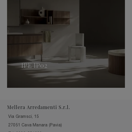
IPE IP02
Mellera Arredamenti S.r.l.
Via Gramsci, 15
27051 Cava Manara (Pavia)