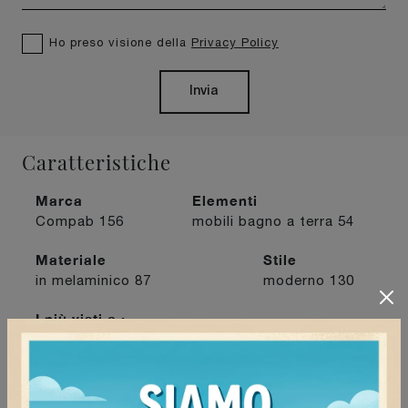
Ho preso visione della
Privacy Policy
Invia
Caratteristiche
Marca
Elementi
Compab
156
mobili bagno a terra
54
Materiale
Stile
in melaminico
87
moderno
130
I più visti a :
Mede
70
Mortara
88
Pavia
73
Vigevano
81