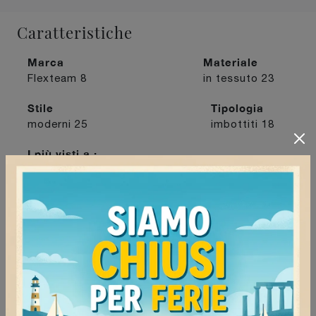
Caratteristiche
Marca
Materiale
Flexteam
8
in tessuto
23
Stile
Tipologia
moderni
25
imbottiti
18
I più visti a :
Milano
14
Mortara
18
Tortona
16
Voghera
14
Continua a navigare
Letti singoli Flexteam Milano
Letti singoli Flexteam Voghera