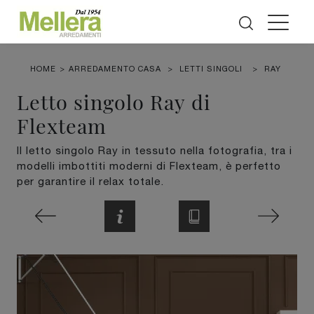
HOME
>
ARREDAMENTO CASA
>
LETTI SINGOLI
>
RAY
Letto singolo Ray di
Flexteam
Il letto singolo Ray in tessuto nella fotografia, tra i
modelli imbottiti moderni di Flexteam, è perfetto
per garantire il relax totale.