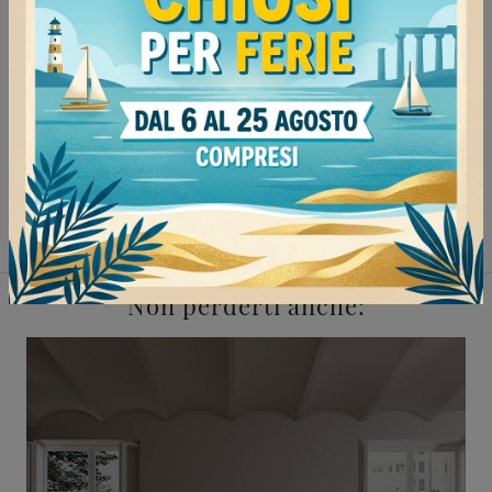
Continua a navigare
Letti Cinquanta3 Mede
Letti Cinquanta3 Tortona
Letti Cinquanta3 Stradella
Letti Cinquanta3 Mortara
Non perderti anche: