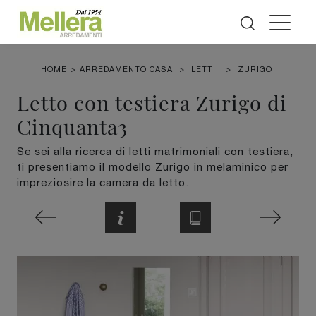
HOME
>
ARREDAMENTO CASA
>
LETTI
>
ZURIGO
Letto con testiera Zurigo di
Cinquanta3
Se sei alla ricerca di letti matrimoniali con testiera,
ti presentiamo il modello Zurigo in melaminico per
impreziosire la camera da letto.