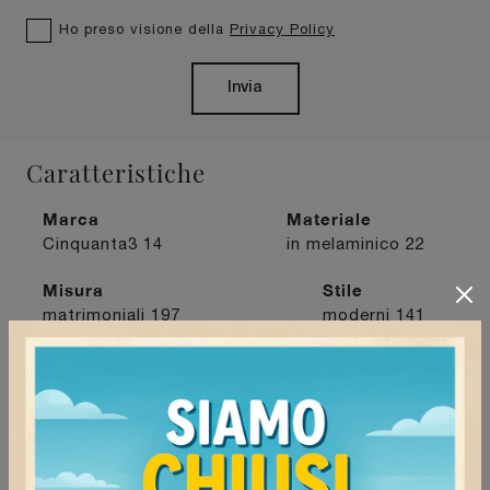
Ho preso visione della
Privacy Policy
Invia
Caratteristiche
Marca
Materiale
Cinquanta3
14
in melaminico
22
Misura
Stile
matrimoniali
197
moderni
141
Tipologia
con testiera
50
I più visti a :
Mede
90
Mortara
107
Stradella
97
Tortona
102