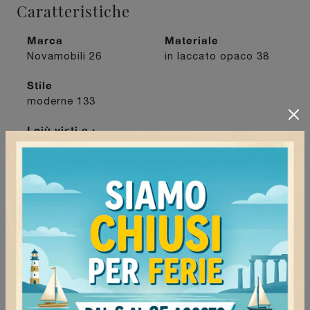
Caratteristiche
Marca
Materiale
Novamobili
26
in laccato opaco
38
Stile
moderne
133
I più visti a :
Mede
74
Milano
74
Tortona
72
Vigevano
63
Continua a navigare
Madie Novamobili Milano
Madie Novamobili Mede
Madie Novamobili Vigevano
Madie Novamobili Tortona