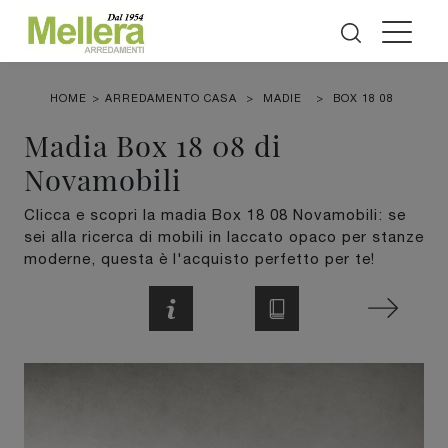
HOME
>
ARREDAMENTO CASA
>
MADIE
>
BOX 18 08
Madia Box 18 08 di
Novamobili
Clicca e scopri la madia Box 18 08 Novamobili: se
sei alla ricerca di mobili in laccato opaco per stanze
moderne, questa è l'acquisto perfetto per te!