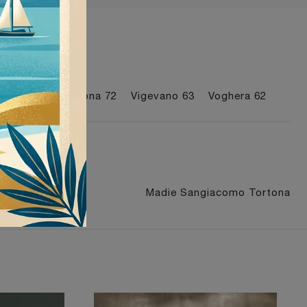
I più visti a :
Milano
74
Tortona
72
Vigevano
63
Voghera
62
Vigevano
Madie Sangiacomo Tortona