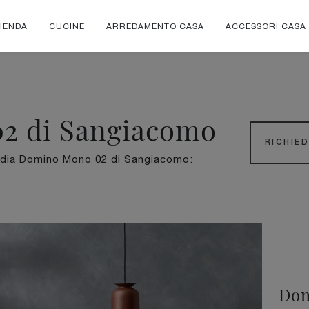
IENDA
CUCINE
ARREDAMENTO CASA
ACCESSORI CASA
2 di Sangiacomo
RICHIE
adia Domino Mono 02 di Sangiacomo:
Dom