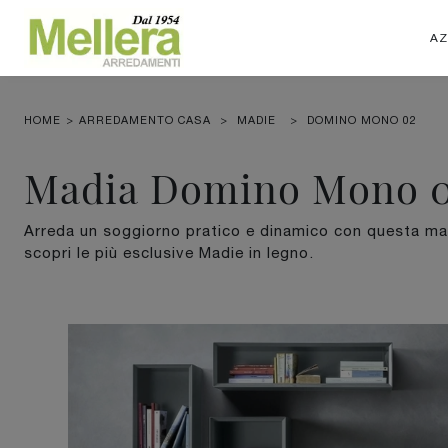
AZ
HOME
>
ARREDAMENTO CASA
>
MADIE
>
DOMINO MONO 02
Madia Domino Mono 0
Arreda un soggiorno pratico e dinamico con questa m
scopri le più esclusive Madie in legno.