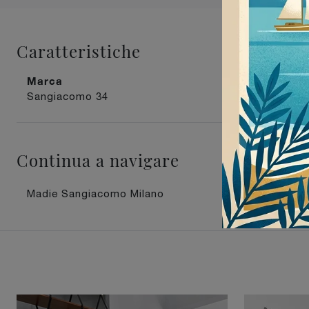
Caratteristiche
Marca
Materiale
Sangiacomo
34
in legno
43
Continua a navigare
Madie Sangiacomo Milano
Madie S