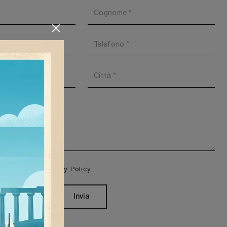
isione della
Privacy Policy
Invia