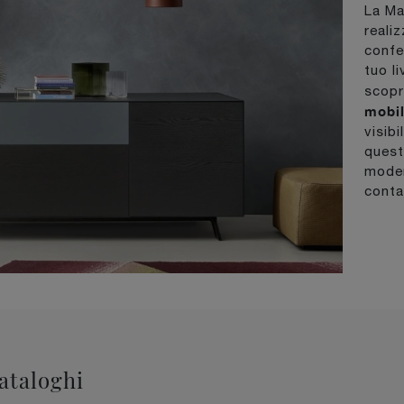
La Ma
reali
confe
tuo l
scopr
mobil
visibi
quest
moder
conta
cataloghi