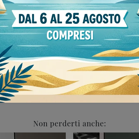
Stile
moderne
133
angiacomo Voghera
Madie Sangiacomo 
Non perderti anche: