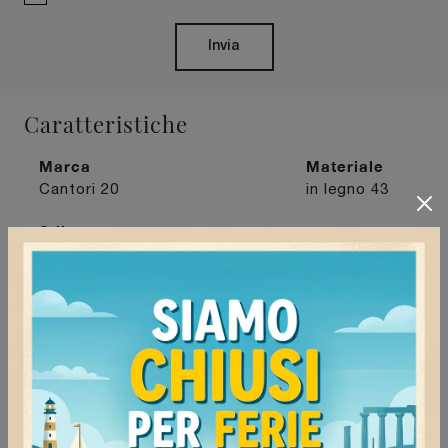
Invia
Caratteristiche
Marca
Materiale
Cantori
20
in legno
43
Stile
moderne
133
I più visti a :
Milano
74
Pavia
70
Tortona
72
Vigevano
63
Continua a navigare