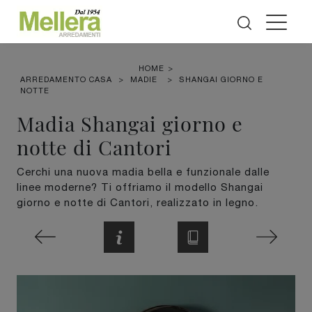
HOME
>
ARREDAMENTO CASA
>
MADIE
>
SHANGAI GIORNO E
NOTTE
Madia Shangai giorno e
notte di Cantori
Cerchi una nuova madia bella e funzionale dalle
linee moderne? Ti offriamo il modello Shangai
giorno e notte di Cantori, realizzato in legno.