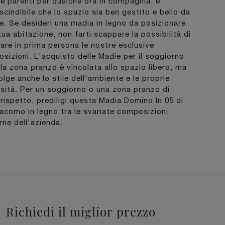
 e parenti per qualche ora in compagnia: è
scindibile che lo spazio sia ben gestito e bello da
e. Se desideri una madia in legno da posizionare
tua abitazione, non farti scappare la possibilità di
nare in prima persona le nostre esclusive
sizioni. L'acquisto delle Madie per il soggiorno
 la zona pranzo è vincolata allo spazio libero, ma
olge anche lo stile dell'ambiente e le proprie
sità. Per un soggiorno o una zona pranzo di
 rispetto, prediligi questa Madia Domino In 05 di
acomo in legno tra le svariate composizioni
ne dell'azienda.
Richiedi il miglior prezzo