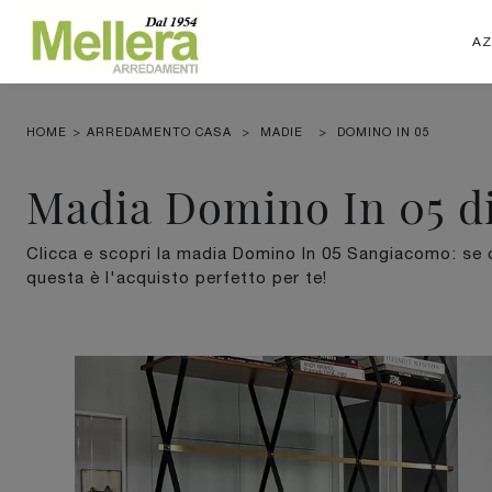
AZ
HOME
>
ARREDAMENTO CASA
>
MADIE
>
DOMINO IN 05
Madia Domino In 05 d
Clicca e scopri la madia Domino In 05 Sangiacomo: se 
questa è l'acquisto perfetto per te!