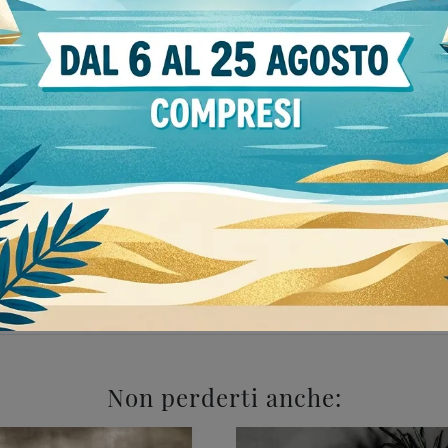
Stile
moderne
133
Sangiacomo Mede
Madie Sangiacomo V
Non perderti anche: