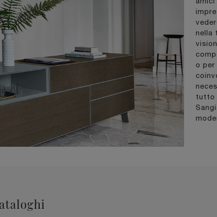
amici
impre
veder
nella 
visio
compo
o per
coinv
neces
tutto
Sangi
moder
cataloghi