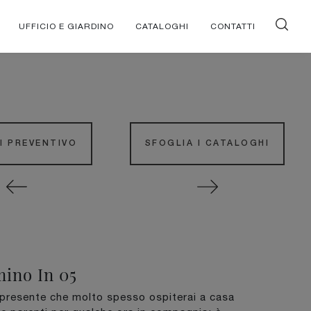
UFFICIO E GIARDINO
CATALOGHI
CONTATTI
DI PREVENTIVO
SFOGLIA I CATALOGHI
ino In 05
 presente che molto spesso ospiterai a casa