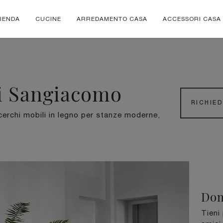
IENDA
CUCINE
ARREDAMENTO CASA
ACCESSORI CASA
i Sangiacomo
RICHIE
cerchi mobili in legno per stanze moderne,
Dom
Tieni