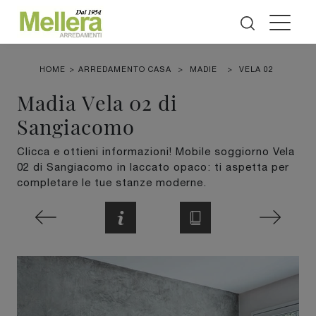
HOME
>
ARREDAMENTO CASA
>
MADIE
>
VELA 02
Madia Vela 02 di
Sangiacomo
Clicca e ottieni informazioni! Mobile soggiorno Vela
02 di Sangiacomo in laccato opaco: ti aspetta per
completare le tue stanze moderne.