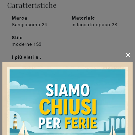
Caratteristiche
Marca
Materiale
Sangiacomo
34
in laccato opaco
38
Stile
moderne
133
I più visti a :
Mede
74
Milano
74
Vigevano
63
Voghera
62
Continua a navigare
Madie Sangiacomo Milano
Madie Sangiacomo Mede
Madie Sangiacomo Voghera