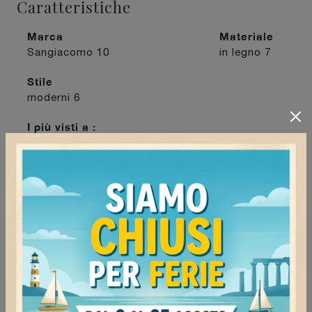
Caratteristiche
Marca
Materiale
Sangiacomo
10
in legno
7
Stile
moderni
6
I più visti a :
Mede
9
Milano
11
Stradella
8
Voghera
9
Continua a navigare
Mobili porta tv Sangiacomo Milano
Mobili porta tv Sangiacomo Mede
Mobili porta tv Sangiacomo Voghera
Mobili porta tv Sangiacomo Stradella