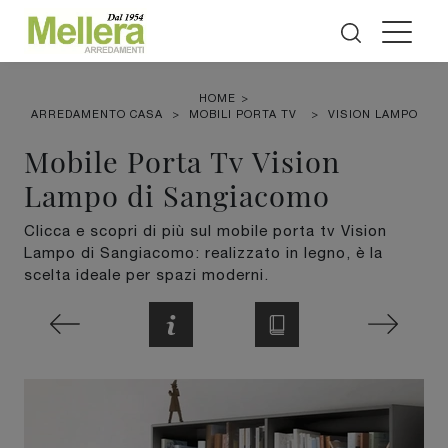
HOME
>
ARREDAMENTO CASA
>
MOBILI PORTA TV
>
VISION LAMPO
Mobile Porta Tv Vision
Lampo di Sangiacomo
Clicca e scopri di più sul mobile porta tv Vision
Lampo di Sangiacomo: realizzato in legno, è la
scelta ideale per spazi moderni.