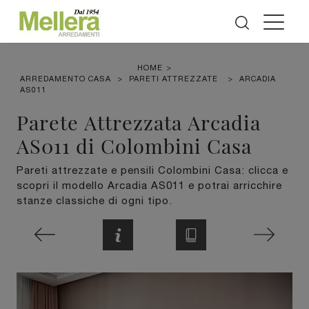
HOME
>
ARREDAMENTO CASA
>
PARETI ATTREZZATE
>
ARCADIA
AS011
Parete Attrezzata Arcadia
AS011 di Colombini Casa
Pareti attrezzate e pensili Colombini Casa: clicca e
scopri il modello Arcadia AS011 e potrai arricchire
stanze classiche di ogni tipo.