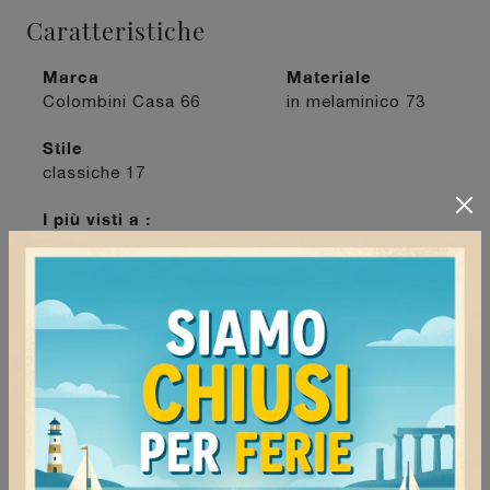
Caratteristiche
Marca
Materiale
Colombini Casa
66
in melaminico
73
Stile
classiche
17
I più visti a :
Mede
68
Milano
69
Mortara
76
Tortona
66
Continua a navigare
Pareti attrezzate Colombini Casa Milano
Pareti attrezzate Colombini Casa Mede
Pareti attrezzate Colombini Casa Tortona