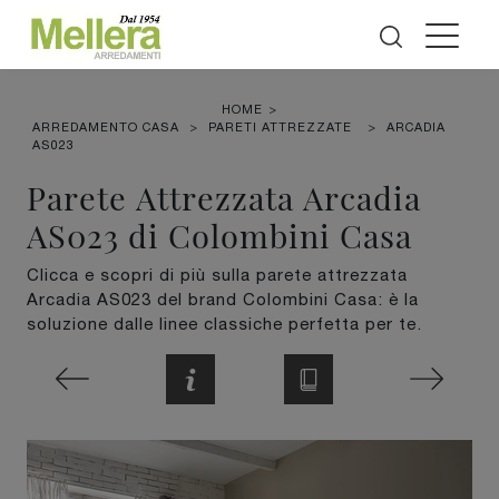
HOME
>
ARREDAMENTO CASA
>
PARETI ATTREZZATE
>
ARCADIA
AS023
Parete Attrezzata Arcadia
AS023 di Colombini Casa
Clicca e scopri di più sulla parete attrezzata
Arcadia AS023 del brand Colombini Casa: è la
soluzione dalle linee classiche perfetta per te.