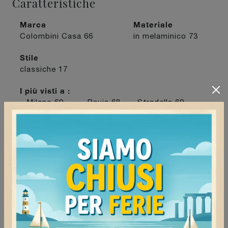
Caratteristiche
Marca
Materiale
Colombini Casa
66
in melaminico
73
Stile
classiche
17
I più visti a :
Milano
69
Pavia
68
Stradella
69
Voghera
76
Continua a navigare
Pareti attrezzate Colombini Casa Pavia
Pareti attrezzate Colombini Casa Milano
Pareti attrezzate Colombini Casa Voghera