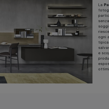
Pa
La
fotogr
parti
senza
soggi
riesc
ogni 
tipic
salva
e sco
produt
espos
ottim