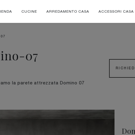
IENDA
CUCINE
ARREDAMENTO CASA
ACCESSORI CASA
 07
mino-07
RICHIE
friamo la parete attrezzata Domino 07
Dom