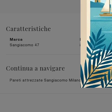
Caratteristiche
Marca
Materiale
Sangiacomo
47
in laccato opac
Continua a navigare
Pareti attrezzate Sangiacomo Milano
Pareti attr