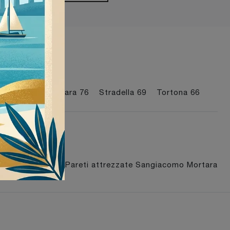
I più visti a :
Milano
69
Mortara
76
Stradella
69
Tortona
66
mo Stradella
Pareti attrezzate Sangiacomo Mortara