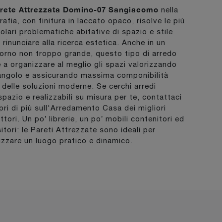
rete Attrezzata Domino-07 Sangiacomo
nella
afia, con finitura in laccato opaco, risolve le più
colari problematiche abitative di spazio e stile
 rinunciare alla ricerca estetica. Anche in un
orno non troppo grande, questo tipo di arredo
e a organizzare al meglio gli spazi valorizzando
angolo e assicurando massima componibilità
a delle soluzioni moderne. Se cerchi arredi
spazio e realizzabili su misura per te, contattaci
pri di più sull'Arredamento Casa dei migliori
tori. Un po’ librerie, un po’ mobili contenitori ed
itori: le Pareti Attrezzate sono ideali per
izzare un luogo pratico e dinamico.