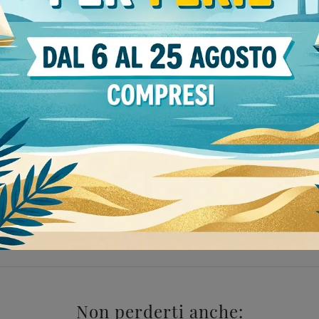
Stile
o
38
moderne
122
ezzate Sangiacomo Tortona
Pareti attrezzate Sangiaco
Non perderti anche: