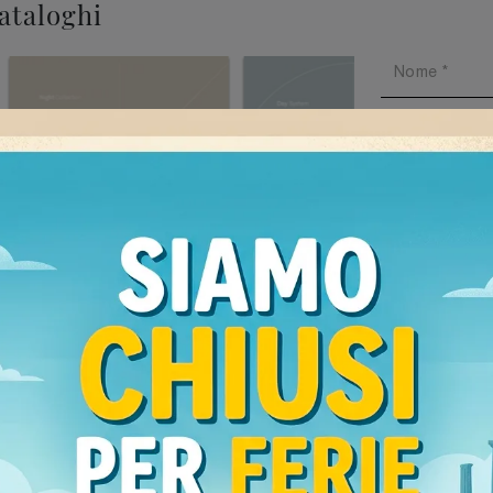
cataloghi
Ho preso v