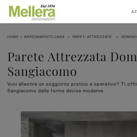
AZ
HOME
>
ARREDAMENTO CASA
>
PARETI ATTREZZATE
>
DOMINO
Parete Attrezzata Do
Sangiacomo
Vuoi allestire un soggiorno pratico e operativo? Ti of
Sangiacomo dalle forme decise moderne.