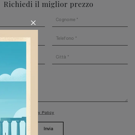
Richiedi il miglior prezzo
isione della
Privacy Policy
Invia