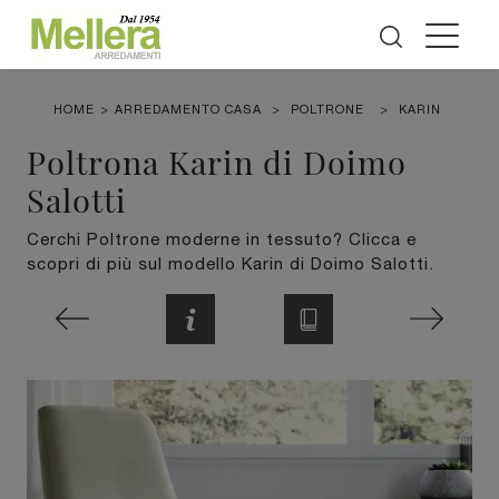
HOME
>
ARREDAMENTO CASA
>
POLTRONE
>
KARIN
Poltrona Karin di Doimo
Salotti
Cerchi Poltrone moderne in tessuto? Clicca e
scopri di più sul modello Karin di Doimo Salotti.