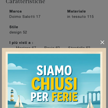
Caratteristiche
Marca
Materiale
Doimo Salotti
17
in tessuto
115
Stile
design
52
I più visti a :
Mortara
67
Pavia
62
Stradella
52
Vigevano
66
Continua a navigare
Poltrone Doimo Salotti Pavia
Poltrone Doimo Salotti Vigevano
Poltrone Doimo Salotti Stradella