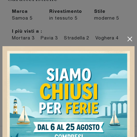
Marca
Rivestimento
Stile
Samoa
5
in tessuto
5
moderne
5
I più visti a :
Mortara
3
Pavia
3
Stradella
2
Voghera
4
Continua a navigare
Poltrone relax Samoa Pavia
Poltrone relax Samoa Voghera
Poltrone relax Samoa Stradella
Poltrone relax Samoa Mortara
Non perderti anche: