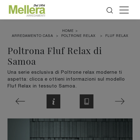
HOME
>
ARREDAMENTO CASA
>
POLTRONE RELAX
>
FLUF RELAX
Poltrona Fluf Relax di
Samoa
Una serie esclusiva di Poltrone relax moderne ti
aspetta: clicca e ottieni informazioni sul modello
Fluf Relax in tessuto Samoa.