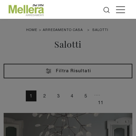
HOME
>
ARREDAMENTO CASA
>
SALOTTI
Salotti
Filtra Risultati
....
1
2
3
4
5
11