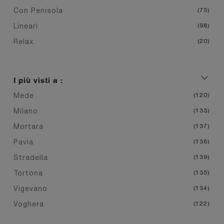
Con Penisola
73
Lineari
98
Relax
20
I più visti a :
Mede
120
Milano
133
Mortara
137
Pavia
136
Stradella
139
Tortona
135
Vigevano
134
Voghera
122