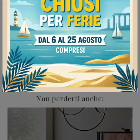
Continua a navigare
Tavoli Sangiacomo Pavia
Tavoli Sangiacomo Mede
Tavoli Sangiacomo Vigevano
Tavoli Sangiacomo Mortara
Non perderti anche: