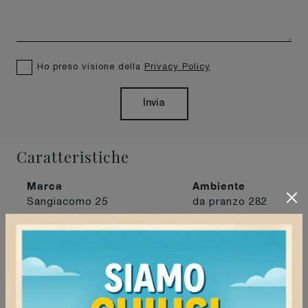
Ho preso visione della
Privacy Policy
Invia
Caratteristiche
Marca
Ambiente
Sangiacomo
25
da pranzo
282
Materiale
Stile
Tipologia
in legno
86
moderni
135
fissi
239
I più visti a :
Mede
160
Mortara
141
Pavia
161
Vigevano
134