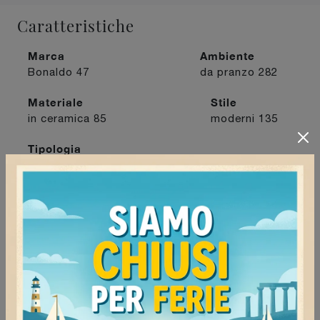
Caratteristiche
Marca
Ambiente
Bonaldo
47
da pranzo
282
Materiale
Stile
in ceramica
85
moderni
135
Tipologia
fissi
239
I più visti a :
Milano
155
Mortara
141
Stradella
165
Tortona
151
Continua a navigare