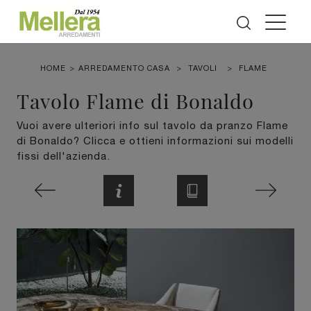
HOME
>
ARREDAMENTO CASA
>
TAVOLI
>
FLAME
Tavolo Flame di Bonaldo
Vuoi avere ulteriori info sul tavolo da pranzo Flame
di Bonaldo? Clicca e ottieni informazioni sui modelli
fissi dell'azienda.