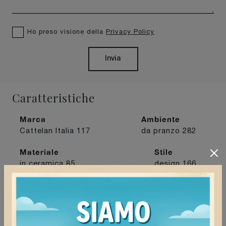
Ho preso visione della
Privacy Policy
Invia
Caratteristiche
Marca
Ambiente
Cattelan Italia
117
da pranzo
282
Materiale
Stile
in ceramica
85
design
166
Tipologia
fissi
239
I più visti a :