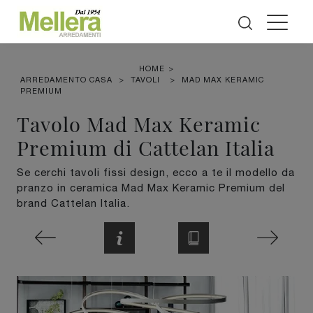
HOME
>
ARREDAMENTO CASA
>
TAVOLI
>
MAD MAX KERAMIC
PREMIUM
Tavolo Mad Max Keramic
Premium di Cattelan Italia
Se cerchi tavoli fissi design, ecco a te il modello da
pranzo in ceramica Mad Max Keramic Premium del
brand Cattelan Italia.