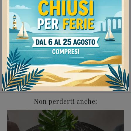
Mede
160
Milano
155
Stradella
165
Vigevano
134
Continua a navigare
Tavoli Cattelan Italia Milano
Tavoli Cattelan Italia Mede
Tavoli Cattelan Italia Vigevano
Tavoli Cattelan Italia Stradella
Non perderti anche: